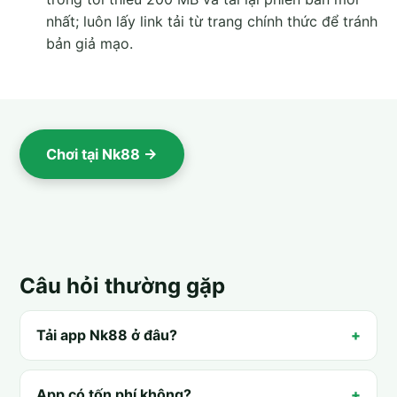
nhất; luôn lấy link tải từ trang chính thức để tránh
bản giả mạo.
Chơi tại Nk88 →
Câu hỏi thường gặp
Tải app Nk88 ở đâu?
App có tốn phí không?