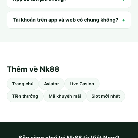
Tài khoản trên app và web có chung không?
Thêm về Nk88
Trang chủ
Aviator
Live Casino
Tiền thưởng
Mã khuyến mãi
Slot mới nhất
Sẵn sàng chơi tại Nk88 từ Việt Nam?