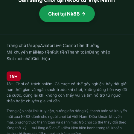
Chơi tại Nk88 →
Trang chủ
Tải app
Aviator
Live Casino
Tiền thưởng
Mã khuyến mãi
Nạp tiền
Rút tiền
Thanh toán
Đăng nhập
Slot mới nhất
Giới thiệu
18+
18+. Chơi có trách nhiệm. Cá cược có thể gây nghiện: hãy đặt giới
hạn thời gian và ngân sách trước khi chơi, không dùng tiền vay để
cá cược, dừng lại khi không còn thấy vui và tìm hỗ trợ từ người
thân hoặc chuyên gia khi cần.
Trang cập nhật link truy cập, hướng dẫn đăng ký, thanh toán và khuyến
mãi của Nk88 dành cho người chơi tại Việt Nam. Điều khoản khuyến
mãi, phương thức thanh toán và danh mục trò chơi có thể thay đổi theo
từng thời kỳ — vui lòng đối chiếu điều kiện hiện hành trong tài khoản
trước khi tham gia. 18+, chơi có trách nhiệm.