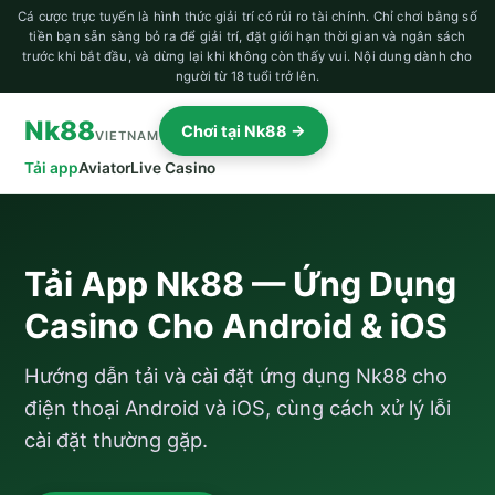
Cá cược trực tuyến là hình thức giải trí có rủi ro tài chính. Chỉ chơi bằng số
tiền bạn sẵn sàng bỏ ra để giải trí, đặt giới hạn thời gian và ngân sách
trước khi bắt đầu, và dừng lại khi không còn thấy vui. Nội dung dành cho
người từ 18 tuổi trở lên.
Nk88
Chơi tại Nk88 →
VIETNAM
Tải app
Aviator
Live Casino
Tải App Nk88 — Ứng Dụng
Casino Cho Android & iOS
Hướng dẫn tải và cài đặt ứng dụng Nk88 cho
điện thoại Android và iOS, cùng cách xử lý lỗi
cài đặt thường gặp.